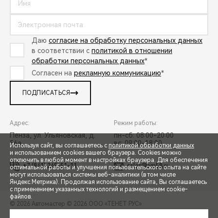
Даю
согласие на обработку персональных данных
в соответствии с
политикой в отношении
обработки персональных данных
*
Согласен на
рекламную коммуникацию
*
ПОДПИСАТЬСЯ
Адрес:
Режим работы:
Пенза, ул. Ульяновская, д.
пн-сб: 08:00-20:00
56а
вс: 09:00-18:00
Используя сайт, вы соглашаетесь с
политикой обработки данных
и использованием cookies вашего браузера. Cookies можно
отключить в любой момент в настройках браузера. Для обеспечения
+7 (841) 245-51-11
sales@am58.ru
оптимальной работы и улучшения пользовательского опыта на сайте
могут использоваться системы веб-аналитики (в том числе
СПЕЦПРЕДЛОЖЕНИЯ
Яндекс.Метрика). Продолжая использование сайта, Вы соглашаетесь
с применением указанных технологий и размещением cookie-
файлов.
© 2026 Автомастер
© 2026 ООО «ТЕНЕТ РУС»
ЗАПИСЬ НА ТЕСТ-ДРАЙВ
ПРАВОВАЯ ИНФОРМАЦИЯ
КОНТАКТЫ
КЛИЕНТСКАЯ ПОДДЕРЖКА