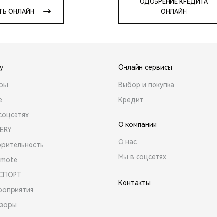
ОДОБРЕНИЕ КРЕДИТА
ТЬ ОНЛАЙН
ОНЛАЙН
y
Онлайн сервисы
ары
Выбор и покупка
е
Кредит
соцсетях
О компании
ERY
О нас
орительность
Мы в соцсетях
emote
 СПОРТ
Контакты
роприятия
зоры